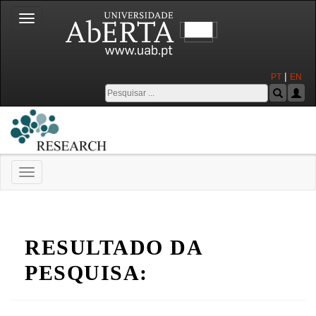
Toggle
navigation
|
PT
EN
Toggle
navigation
Universidade Aberta
RESULTADO DA
PESQUISA: