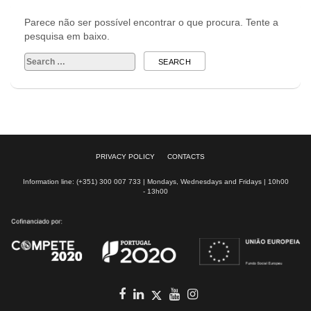
Parece não ser possível encontrar o que procura. Tente a
pesquisa em baixo.
Search
for:
PRIVACY POLICY
CONTACTS
Information line: (+351) 300 007 733 | Mondays, Wednesdays and Fridays | 10h00
- 13h00
Facebook
in
youtube
Instagram
Twitter