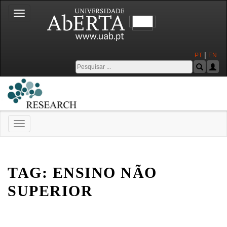
Toggle
navigation
|
PT
EN
Toggle
navigation
Universidade Aberta
TAG:
ENSINO NÃO
SUPERIOR