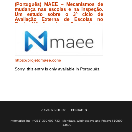
(Português) MAEE – Mecanismos de
mudança nas escolas e na Inspeção.
Um estudo sobre o 3º ciclo de
Avaliação Externa de Escolas no
Ensino Não Superior em Portugal
https://projetomaee.com/
Sorry, this entry is only available in Português.
PRIVACY POLICY
CONTACTS
Information line: (+351) 300 007 733 | Mondays, Wednesdays and Fridays | 10h00
- 13h00