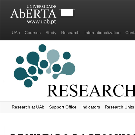
UAb
Courses
Study
Research
Internationalization
Cont
Research at UAb
Support Office
Indicators
Research Units
Universidade Aberta