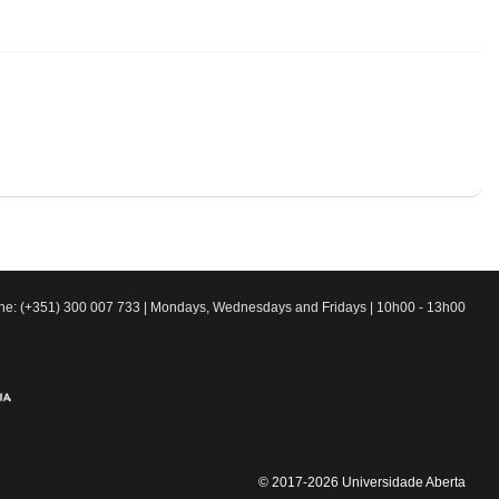
line: (+351) 300 007 733 | Mondays, Wednesdays and Fridays | 10h00 - 13h00
© 2017-2026 Universidade Aberta