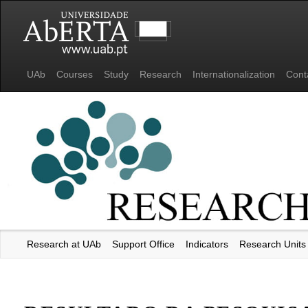
UAb
Courses
Study
Research
Internationalization
Cont
Research at UAb
Support Office
Indicators
Research Units
Universidade Aberta