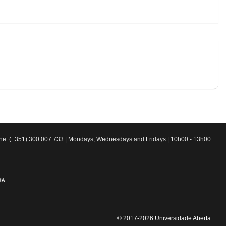
line: (+351) 300 007 733 | Mondays, Wednesdays and Fridays | 10h00 - 13h00
© 2017-2026 Universidade Aberta