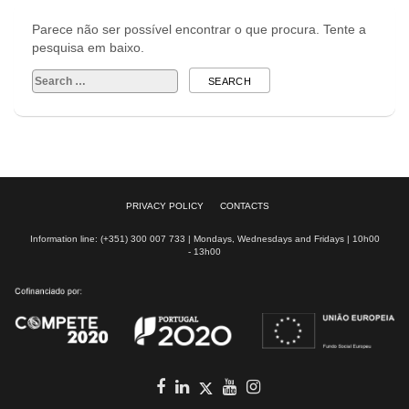
Parece não ser possível encontrar o que procura. Tente a
pesquisa em baixo.
Search
for:
PRIVACY POLICY
CONTACTS
Information line: (+351) 300 007 733 | Mondays, Wednesdays and Fridays | 10h00
- 13h00
Facebook
in
youtube
Instagram
Twitter