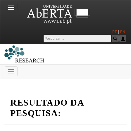
Toggle
navigation
|
PT
EN
Toggle
navigation
Universidade Aberta
RESULTADO DA
PESQUISA: