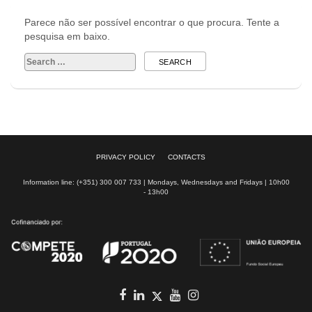
Parece não ser possível encontrar o que procura. Tente a
pesquisa em baixo.
Search
for:
PRIVACY POLICY
CONTACTS
Information line: (+351) 300 007 733 | Mondays, Wednesdays and Fridays | 10h00
- 13h00
Facebook
in
youtube
Instagram
Twitter