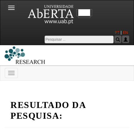
Toggle
navigation
|
PT
EN
Toggle
navigation
Universidade Aberta
RESULTADO DA
PESQUISA: