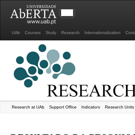
UAb
Courses
Study
Research
Internationalization
Cont
Research at UAb
Support Office
Indicators
Research Units
Universidade Aberta