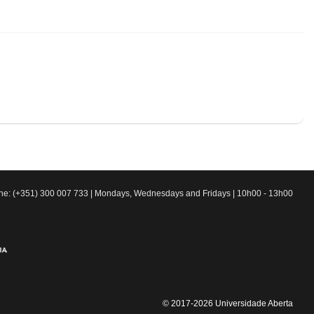
line: (+351) 300 007 733 | Mondays, Wednesdays and Fridays | 10h00 - 13h00
© 2017-2026 Universidade Aberta