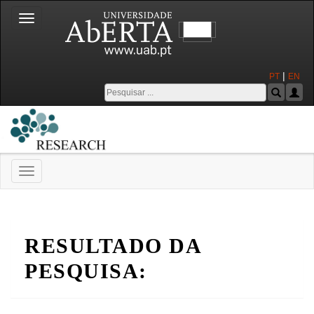
Toggle
navigation
|
PT
EN
Toggle
navigation
Universidade Aberta
RESULTADO DA
PESQUISA: