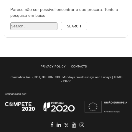
Parece não ser possível encontrar o que procura. Tente a
pesquisa em baixo.
Search
for:
PRIVACY POLICY
CONTACTS
Information line: (+351) 300 007 733 | Mondays, Wednesdays and Fridays | 10h00
- 13h00
Facebook
in
youtube
Instagram
Twitter