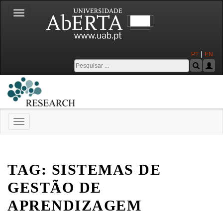
Toggle
navigation
|
PT
EN
Toggle
navigation
Universidade Aberta
TAG:
SISTEMAS DE
GESTÃO DE
APRENDIZAGEM