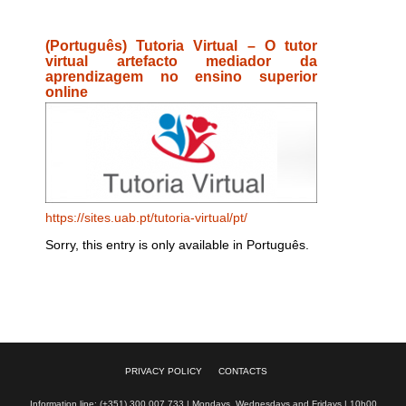
(Português) Tutoria Virtual – O tutor
virtual artefacto mediador da
aprendizagem no ensino superior
online
https://sites.uab.pt/tutoria-virtual/pt/
Sorry, this entry is only available in Português.
PRIVACY POLICY
CONTACTS
Information line: (+351) 300 007 733 | Mondays, Wednesdays and Fridays | 10h00