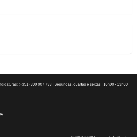
didaturas: (+351) 300 007 733 | Segundas, quartas e sextas | 10h00 - 13h00