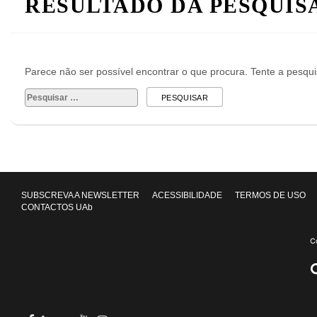
RESULTADO DA PESQUIS
Parece não ser possível encontrar o que procura. Tente a pesqu
Pesquisar
por:
SUBSCREVA A NEWSLETTER
ACESSIBILIDADE
TERMOS DE USO
CONTACTOS UAb
Facebook
in
youtube
Instagram
Twitter