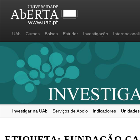
UAb
Cursos
Bolsas
Estudar
Investigação
Internacional
Investigar na UAb
Serviços de Apoio
Indicadores
Unidades
Universidade Aberta
ETIQUETA:
FUNDAÇÃO CA