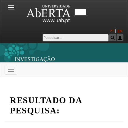
Toggle
navigation
|
PT
EN
Toggle
navigation
Universidade Aberta
RESULTADO DA
PESQUISA: