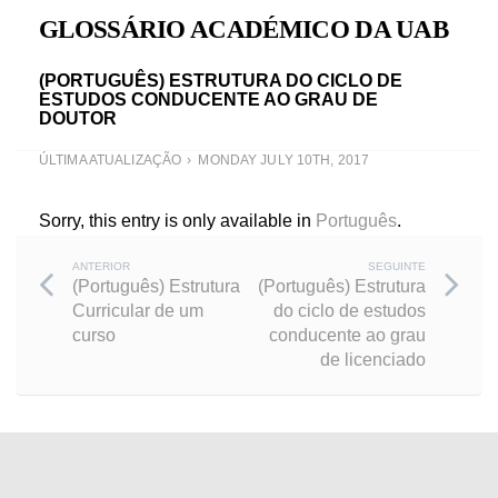
GLOSSÁRIO ACADÉMICO DA UAB
(PORTUGUÊS) ESTRUTURA DO CICLO DE
ESTUDOS CONDUCENTE AO GRAU DE
DOUTOR
ÚLTIMA ATUALIZAÇÃO
MONDAY JULY 10TH, 2017
Sorry, this entry is only available in
Português
.
Post
ANTERIOR
SEGUINTE
(Português) Estrutura
(Português) Estrutura
Curricular de um
do ciclo de estudos
navigation
curso
conducente ao grau
de licenciado