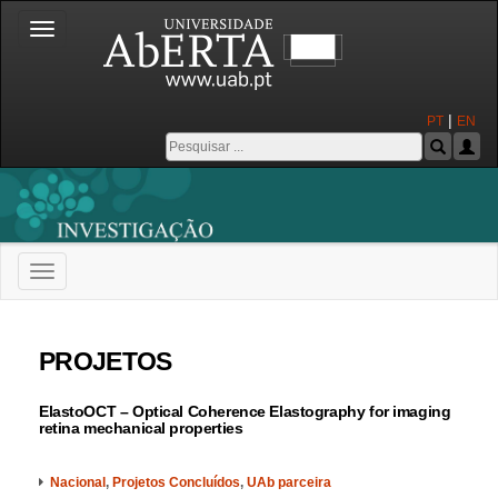
Toggle
navigation
|
PT
EN
Toggle
navigation
Universidade Aberta
PROJETOS
ElastoOCT – Optical Coherence Elastography for imaging
retina mechanical properties
Nacional
,
Projetos Concluídos
,
UAb parceira