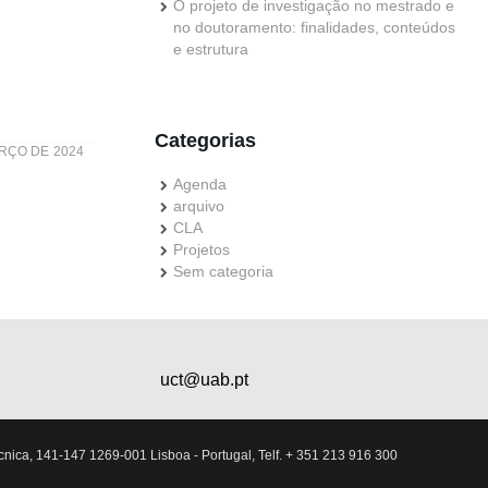
O projeto de investigação no mestrado e
no doutoramento: finalidades, conteúdos
e estrutura
Categorias
RÇO DE 2024
Agenda
arquivo
CLA
Projetos
Sem categoria
uct@uab.pt
nica, 141-147 1269-001 Lisboa - Portugal, Telf. + 351 213 916 300