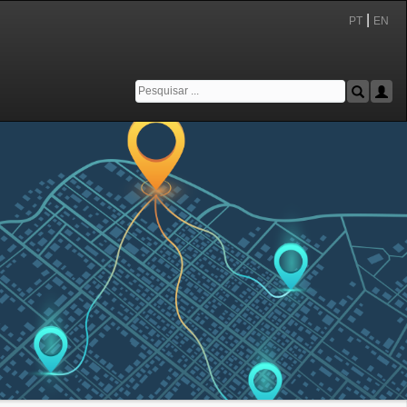
|
PT
EN