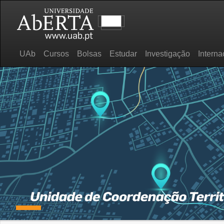
UAb
Cursos
Bolsas
Estudar
Investigação
Interna