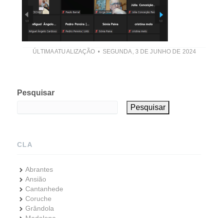
ÚLTIMA ATUALIZAÇÃO
SEGUNDA, 3 DE JUNHO DE 2024
Pesquisar
Pesquisar
CLA
Abrantes
Ansião
Cantanhede
Coruche
Grândola
Madalena