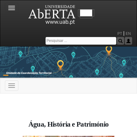
Toggle
navigation
|
PT
EN
Toggle
navigation
Portal da Universidade Aberta
Água, História e Património