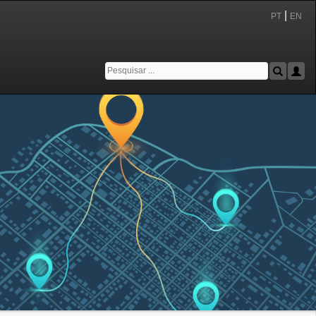
|
PT
EN