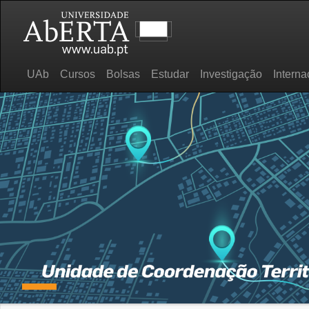
UAb
Cursos
Bolsas
Estudar
Investigação
Interna