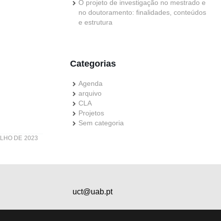
O projeto de investigação no mestrado e
no doutoramento: finalidades, conteúdos
e estrutura
Categorias
Agenda
arquivo
CLA
Projetos
Sem categoria
ULHO DE 2023
uct@uab.pt