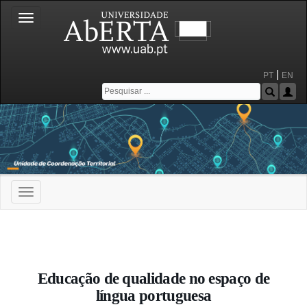
Toggle
navigation
|
PT
EN
Toggle
navigation
Portal da Universidade Aberta
Educação de qualidade no espaço de
língua portuguesa