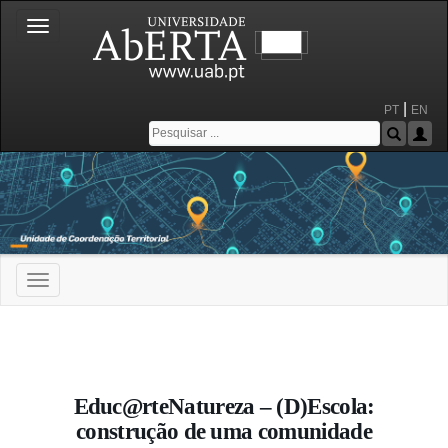
Toggle
navigation
|
PT
EN
Toggle
navigation
Portal da Universidade Aberta
Educ@rteNatureza – (D)Escola:
construção de uma comunidade