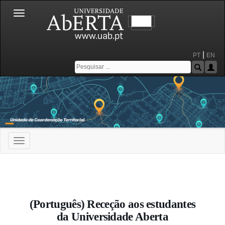
Toggle
navigation
|
PT
EN
Toggle
navigation
Portal da Universidade Aberta
(Português) Receção aos estudantes
da Universidade Aberta