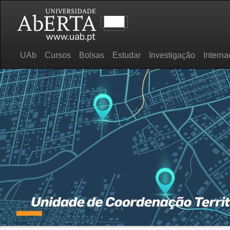
UAb
Cursos
Bolsas
Estudar
Investigação
Interna