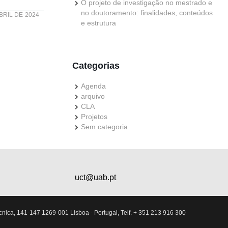
O projeto de investigação no mestrado e
no doutoramento: finalidades, conteúdos
BRIL DE 2024
e estrutura
Categorias
Agenda
arquivo
CLA
Projetos
Sem categoria
uct@uab.pt
nica, 141-147 1269-001 Lisboa - Portugal, Telf. + 351 213 916 300