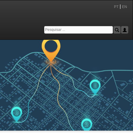
|
PT
EN