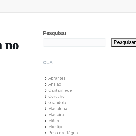
Pesquisar
a no
Pesquisar
CLA
Abrantes
Ansião
Cantanhede
Coruche
Grândola
Madalena
Madeira
Mêda
Montijo
Peso da Régua