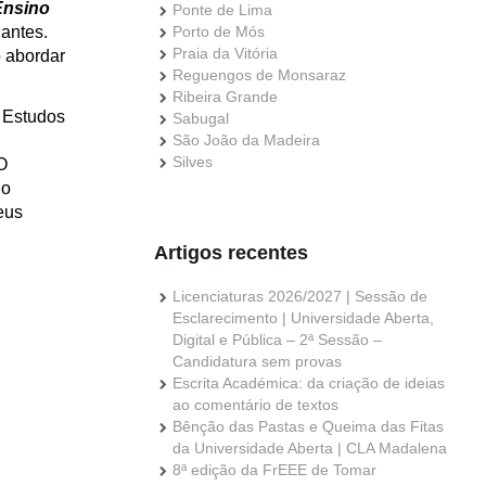
Ensino
Ponte de Lima
antes.
Porto de Mós
Praia da Vitória
 abordar
Reguengos de Monsaraz
Ribeira Grande
e Estudos
Sabugal
São João da Madeira
Silves
O
no
eus
Artigos recentes
Licenciaturas 2026/2027 | Sessão de
Esclarecimento | Universidade Aberta,
Digital e Pública – 2ª Sessão –
Candidatura sem provas
Escrita Académica: da criação de ideias
ao comentário de textos
Bênção das Pastas e Queima das Fitas
da Universidade Aberta | CLA Madalena
8ª edição da FrEEE de Tomar