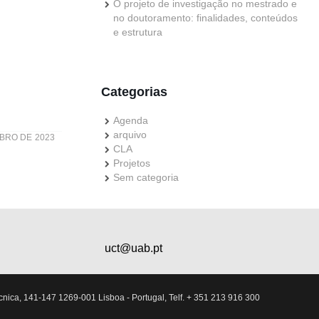
O projeto de investigação no mestrado e
no doutoramento: finalidades, conteúdos
e estrutura
Categorias
Agenda
arquivo
BRO DE 2023
CLA
Projetos
Sem categoria
uct@uab.pt
nica, 141-147 1269-001 Lisboa - Portugal, Telf. + 351 213 916 300