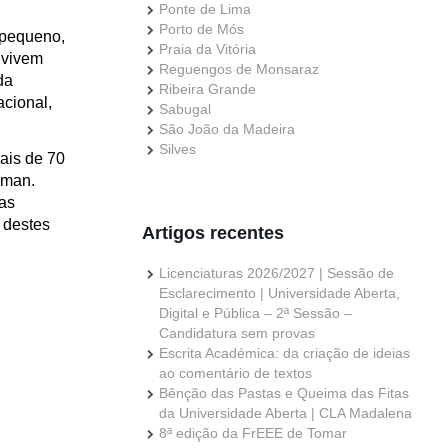
Ponte de Lima
Porto de Mós
 pequeno,
Praia da Vitória
nvivem
Reguengos de Monsaraz
da
Ribeira Grande
acional,
Sabugal
São João da Madeira
Silves
mais de 70
uman.
tas
o destes
Artigos recentes
Licenciaturas 2026/2027 | Sessão de
Esclarecimento | Universidade Aberta,
Digital e Pública – 2ª Sessão –
Candidatura sem provas
Escrita Académica: da criação de ideias
ao comentário de textos
Bênção das Pastas e Queima das Fitas
da Universidade Aberta | CLA Madalena
8ª edição da FrEEE de Tomar