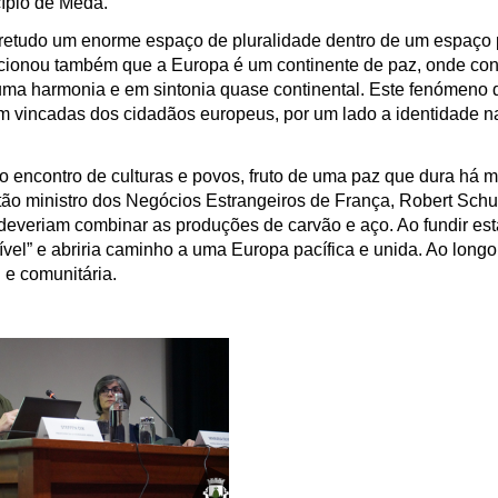
ípio de Mêda.
bretudo um enorme espaço de pluralidade dentro de um espaço
ncionou também que a Europa é um continente de paz, onde co
 numa harmonia e em sintonia quase continental. Este fenómeno 
em vincadas dos cidadãos europeus, por um lado a identidade n
ro encontro de culturas e povos, fruto de uma paz que dura há 
ntão ministro dos Negócios Estrangeiros de França, Robert Sch
 deveriam combinar as produções de carvão e aço. Ao fundir es
sível” e abriria caminho a uma Europa pacífica e unida. Ao long
 e comunitária.