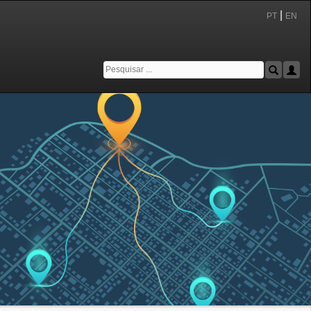
|
PT
EN