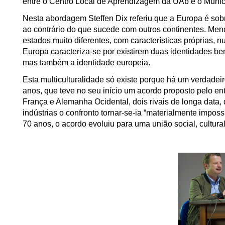
entre o Centro Local de Aprendizagem da UAb e o Munic
Nesta abordagem Steffen Dix referiu que a Europa é so
ao contrário do que sucede com outros continentes. Me
estados muito diferentes, com características próprias,
Europa caracteriza-se por existirem duas identidades b
mas também a identidade europeia.
Esta multiculturalidade só existe porque há um verdadei
anos, que teve no seu início um acordo proposto pelo e
França e Alemanha Ocidental, dois rivais de longa data,
indústrias o confronto tornar-se-ia “materialmente impos
70 anos, o acordo evoluiu para uma união social, cultural