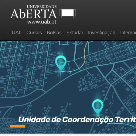
UAb
Cursos
Bolsas
Estudar
Investigação
Interna