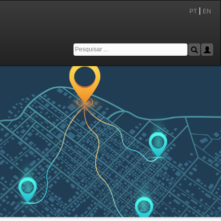
|
PT
EN