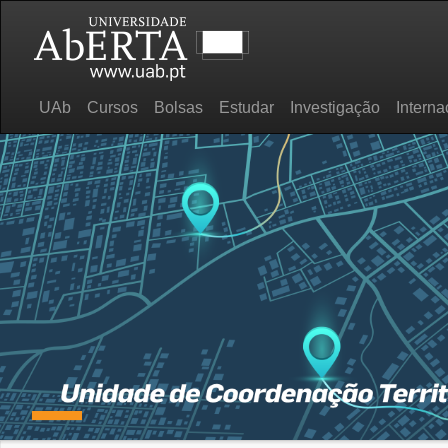
UAb
Cursos
Bolsas
Estudar
Investigação
Interna