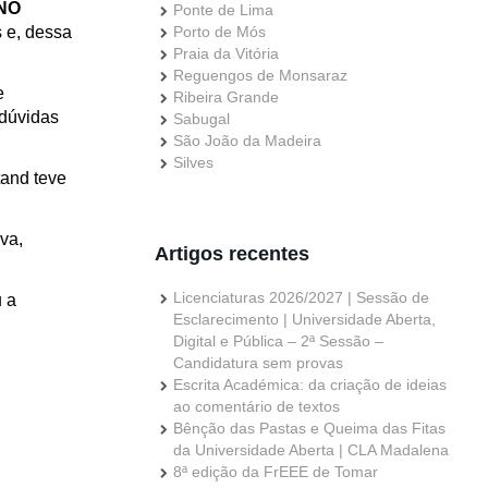
 NO
Ponte de Lima
s e, dessa
Porto de Mós
Praia da Vitória
Reguengos de Monsaraz
e
Ribeira Grande
 dúvidas
Sabugal
São João da Madeira
Silves
tand teve
va,
Artigos recentes
Licenciaturas 2026/2027 | Sessão de
u a
Esclarecimento | Universidade Aberta,
Digital e Pública – 2ª Sessão –
Candidatura sem provas
Escrita Académica: da criação de ideias
ao comentário de textos
Bênção das Pastas e Queima das Fitas
da Universidade Aberta | CLA Madalena
8ª edição da FrEEE de Tomar