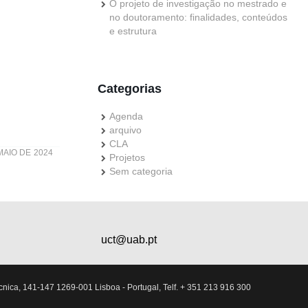
O projeto de investigação no mestrado e
no doutoramento: finalidades, conteúdos
e estrutura
Categorias
Agenda
arquivo
CLA
MAIO DE 2024
Projetos
Sem categoria
uct@uab.pt
nica, 141-147 1269-001 Lisboa - Portugal, Telf. + 351 213 916 300