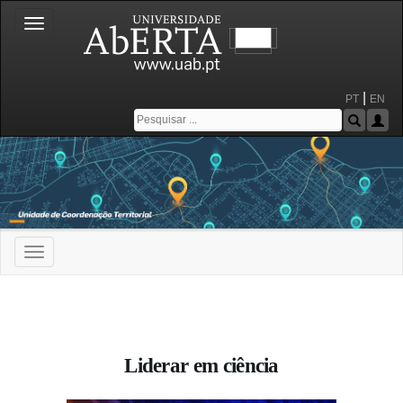
Toggle
navigation
|
PT
EN
Toggle
navigation
Portal da Universidade Aberta
Liderar em ciência