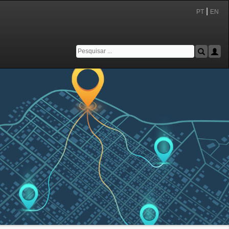
|
PT
EN