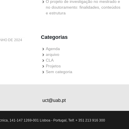
O projeto de investigação no mestrado e
no doutoramento: finalidades, conteúdos
e estrutura
Categorias
UNHO DE 2024
Agenda
arquivo
CLA
Projetos
Sem categoria
uct@uab.pt
nica, 141-147 1269-001 Lisboa - Portugal, Telf. + 351 213 916 300