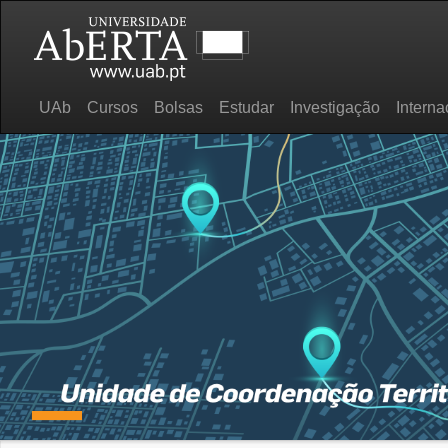
UAb
Cursos
Bolsas
Estudar
Investigação
Interna