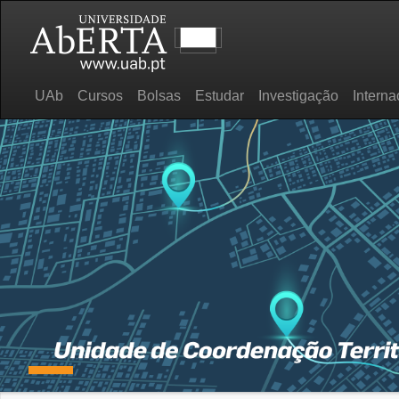
UAb
Cursos
Bolsas
Estudar
Investigação
Interna