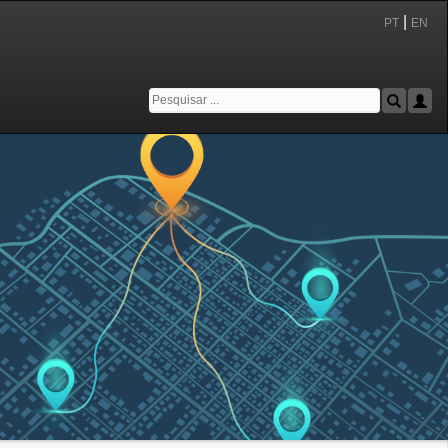
|
PT
EN