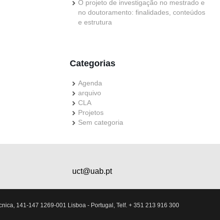
O projeto de investigação no mestrado e
no doutoramento: finalidades, conteúdos
e estrutura
Categorias
Agenda
arquivo
CLA
Projetos
Sem categoria
uct@uab.pt
nica, 141-147 1269-001 Lisboa - Portugal, Telf. + 351 213 916 300