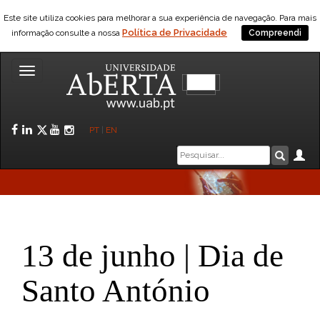
Este site utiliza cookies para melhorar a sua experiência de navegação. Para mais
Política de Privacidade
informação consulte a nossa
Compreendi
Toggle
navigation
Facebook
LinkedIn
Twitter
YouTube
Instagram
PT
|
EN
Caixa
Ár
Pesquis
de
pesquisa
13 de junho | Dia de
Santo António