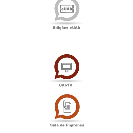
eUAb
UAbTV
Sala
de
Imprensa