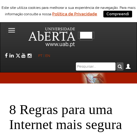
Este site utiliza cookies para melhorar a sua experiência de navegação. Para mais
Política de Privacidade
informação consulte a nossa
Compreendi
Toggle
navigation
Facebook
LinkedIn
Twitter
YouTube
Instagram
PT
|
EN
Caixa
Ár
Pesquis
de
pesquisa
8 Regras para uma
Internet mais segura