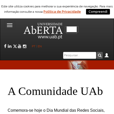
Este site utiliza cookies para melhorar a sua experiência de navegação. Para mais
Política de Privacidade
informação consulte a nossa
Compreendi
Toggle
navigation
Facebook
LinkedIn
Twitter
YouTube
Instagram
PT
|
EN
Caixa
Ár
Pesquis
de
pesquisa
A Comunidade UAb
Comemora-se hoje o Dia Mundial das Redes Sociais,