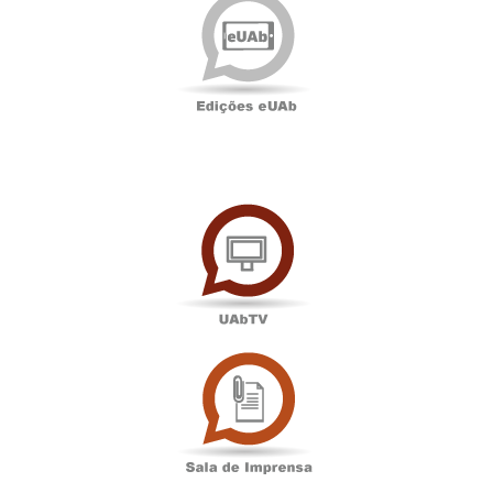
eUAb
UAbTV
Sala
de
Imprensa