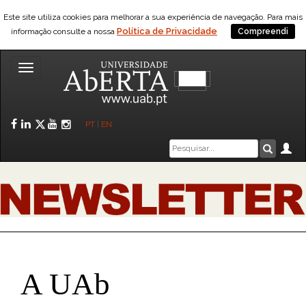
Este site utiliza cookies para melhorar a sua experiência de navegação. Para mais
Política de Privacidade
informação consulte a nossa
Compreendi
Toggle
navigation
Facebook
LinkedIn
Twitter
YouTube
Instagram
PT
|
EN
Caixa
Ár
Pesquis
de
pesquisa
A UAb