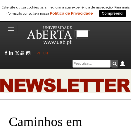
Este site utiliza cookies para melhorar a sua experiência de navegação. Para mais
Política de Privacidade
informação consulte a nossa
Compreendi
Toggle
navigation
Facebook
LinkedIn
Twitter
YouTube
Instagram
PT
|
EN
Caixa
Ár
Pesquis
de
pesquisa
Caminhos em