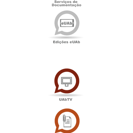
Edições
eUAb
UAbTV
Sala
de
Imprensa