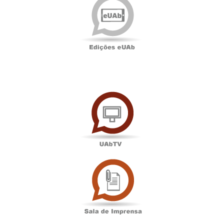
eUAb
UAbTV
Sala
de
Imprensa