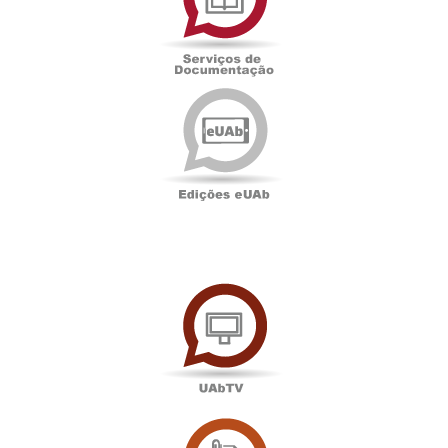
Edições
eUAb
UAbTV
Sala
de