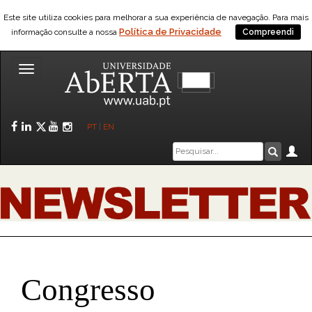
Este site utiliza cookies para melhorar a sua experiência de navegação. Para mais
Política de Privacidade
informação consulte a nossa
Compreendi
Toggle
navigation
Facebook
LinkedIn
Twitter
YouTube
Instagram
PT
|
EN
Caixa
Ár
Pesquis
de
pesquisa
Congresso