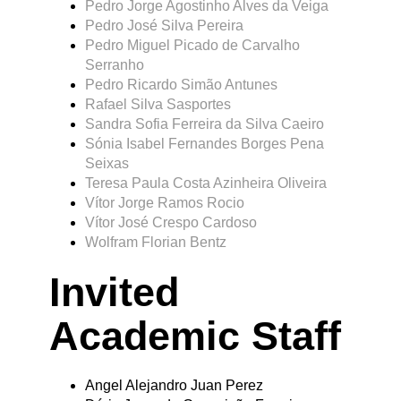
Pedro Jorge Agostinho Alves da Veiga
Pedro José Silva Pereira
Pedro Miguel Picado de Carvalho
Serranho
Pedro Ricardo Simão Antunes
Rafael Silva Sasportes
Sandra Sofia Ferreira da Silva Caeiro
Sónia Isabel Fernandes Borges Pena
Seixas
Teresa Paula Costa Azinheira Oliveira
Vítor Jorge Ramos Rocio
Vítor José Crespo Cardoso
Wolfram Florian Bentz
Invited
Academic Staff
Angel Alejandro Juan Perez