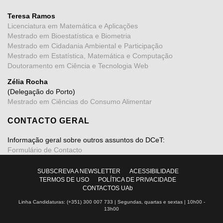
Teresa Ramos
Licenciatura em Matemática e Aplicações
Mestrado em Bioestatística e Biometria
Mestrado em Cidadania Ambiental e Participação
Mestrado em Estatística, Matemática e Computação
Doutoramento em Ciência e Tecnologia Web
Zélia Rocha
(Delegação do Porto)
Mestrado em Ciências do Consumo Alimentar
CONTACTO GERAL
Informação geral sobre outros assuntos do DCeT:
Formulário de Contacto
SUBSCREVA A NEWSLETTER
ACESSIBILIDADE
TERMOS DE USO
POLÍTICA DE PRIVACIDADE
CONTACTOS UAb
Linha Candidaturas: (+351) 300 007 733 | Segundas, quartas e sextas | 10h00 -
13h00