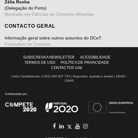
Zélia Rocha
(Delegação do Porto)
Mestrado em Ciências do Consumo Alimentar
CONTACTO GERAL
Informação geral sobre outros assuntos do DCeT:
Formulário de Contacto
SUBSCREVA A NEWSLETTER
ACESSIBILIDADE
TERMOS DE USO
POLÍTICA DE PRIVACIDADE
CONTACTOS UAb
Linha Candidaturas: (+351) 300 007 733 | Segundas, quartas e sextas | 10h00 -
13h00
facebook
in
youtube
Instagram
Twitter