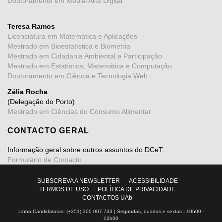
Doutoramento em Média-Arte Digital
Teresa Ramos
Licenciatura em Matemática e Aplicações
Mestrado em Bioestatística e Biometria
Mestrado em Cidadania Ambiental e Participação
Mestrado em Estatística, Matemática e Computação
Doutoramento em Ciência e Tecnologia Web
Zélia Rocha
(Delegação do Porto)
Mestrado em Ciências do Consumo Alimentar
CONTACTO GERAL
Informação geral sobre outros assuntos do DCeT:
Formulário de Contacto
SUBSCREVA A NEWSLETTER
ACESSIBILIDADE
TERMOS DE USO
POLÍTICA DE PRIVACIDADE
CONTACTOS UAb
Linha Candidaturas: (+351) 300 007 733 | Segundas, quartas e sextas | 10h00 -
13h00