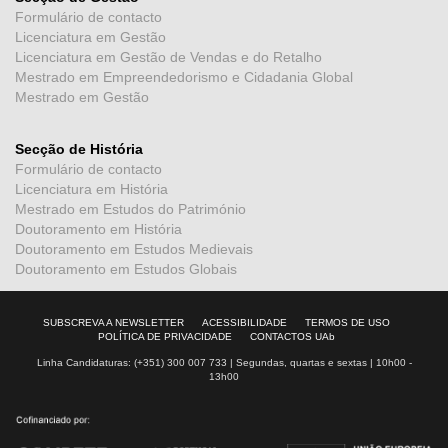
Formulário de contacto
Licenciatura em Gestão
Licenciatura em Gestão de Vendas e do Retalho
Mestrado em Empreendedorismo e Cidadania Global
Mestrado em Gestão
Secção de História
Formulário de contacto
Licenciatura em História
Mestrado em Estudos do Património
Doutoramento em História
Doutoramento em Estudos Medievais
Doutoramento em Estudos Globais
SUBSCREVA A NEWSLETTER
ACESSIBILIDADE
TERMOS DE USO
POLÍTICA DE PRIVACIDADE
CONTACTOS UAb
Linha Candidaturas: (+351) 300 007 733 | Segundas, quartas e sextas | 10h00 -
13h00