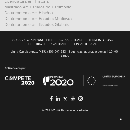
Licenciatura em História
Mestrado em Estudos do Património
Doutoramento em História
Doutoramento em Estudos Medievais
Doutoramento em Estudos Globais
SUBSCREVA A NEWSLETTER
ACESSIBILIDADE
TERMOS DE USO
POLÍTICA DE PRIVACIDADE
CONTACTOS UAb
Linha Candidaturas: (+351) 300 007 733 | Segundas, quartas e sextas | 10h00 -
13h00
facebook
in
youtube
Instagram
Twitter
© 2017-2026 Universidade Aberta