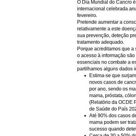
O Dia Mundial do Cancro 
internacional celebrada an
fevereiro.
Pretende aumentar a consc
relativamente a este doenç
sua prevenção, deteção pr
tratamento adequado.
Porque acreditamos que a 
o acesso à informação são 
essenciais no combate a e
partilhamos alguns dados i
Estima-se que surjam
novos casos de cancr
por ano, sendo os ma
mama, próstata, cólo
(Relatório da OCDE Po
de Saúde do País 202
Até 90% dos casos d
mama podem ser trat
sucesso quando detet
Cerca de 30 a 50% do