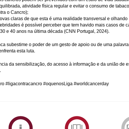
uilibrada, atividade física regular e evitar o consumo de tabaco
tra o Cancro);
rovas claras de que esta é uma realidade transversal e olhand
ebridades é possível perceber que tem havido mais casos de c
30 e 40 anos na última década (CNN Portugal, 2024).
nca subestime o poder de um gesto de apoio ou de uma palavra
frenta esta luta.
ncia da sensibilização, do acesso à informação e da união de e
.
 #ligacontracancro #oquenosLiga #worldcancerday
ormAberta
Informações
Serviços
Académicas
de
Documentaçã