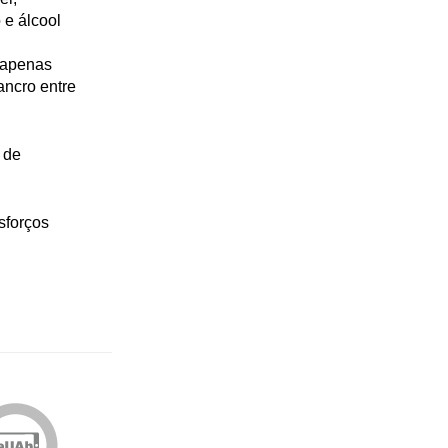
 e álcool
o apenas
ancro entre
 de
sforços
Edições
eUAb
o