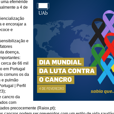
é uma efeméride
ualmente a 4 de
iencialização
a e encorajar a
ecoce e
sensibilização e
fatores
sta doença,
mportantes:
 cerca de 66 mil
o em Portugal
is comuns os da
n e pulmão
rtugal | Perfil
3);
e cancro da
ados com
ados precocemente (Raiox.pt);
s cancros podem ser prevenidos com um estilo de vida saudáv