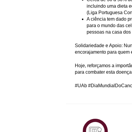
incluindo uma dieta eq
(Liga Portuguesa Con
A ciência tem dado p
para o mundo das cel
pessoas na casa dos 
Solidariedade e Apoio: Nu
encorajamento para quem en
Hoje, reforçamos a importâ
para combater esta doença
#UAb #DiaMundialDoCancro
Plataf