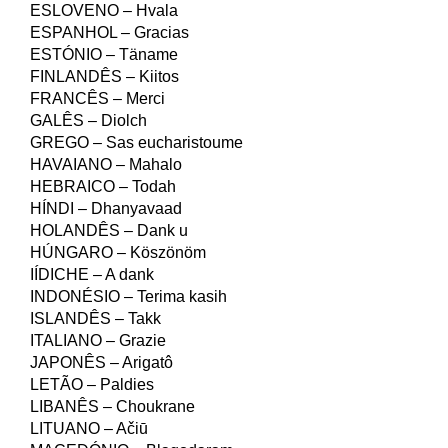
ESLOVENO – Hvala
ESPANHOL – Gracias
ESTÓNIO – Täname
FINLANDÊS – Kiitos
FRANCÊS – Merci
GALÊS – Diolch
GREGO – Sas eucharistoume
HAVAIANO – Mahalo
HEBRAICO – Todah
HÍNDI – Dhanyavaad
HOLANDÊS – Dank u
HÚNGARO – Köszönöm
IÍDICHE – A dank
INDONÉSIO – Terima kasih
ISLANDÊS – Takk
ITALIANO – Grazie
JAPONÊS – Arigatô
LETÃO – Paldies
LIBANÊS – Choukrane
LITUANO – Ačiū