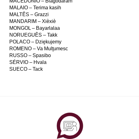
MACEDÓNIO – Blagodaram
MALAIO – Terima kasih
MALTÊS – Grazzi
MANDARIM – Xièxiè
MONGOL – Bayarlalaa
NORUEGUÊS – Takk
POLACO – Dziękujemy
ROMENO – Va Mulţumesc
RUSSO – Spasibo
SÉRVIO – Hvala
SUECO – Tack
PlataformAberta