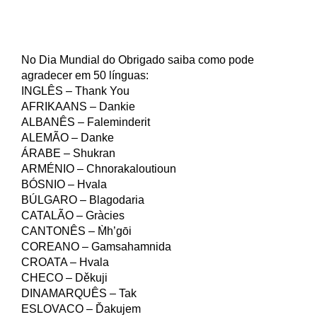
No Dia Mundial do Obrigado saiba como pode
agradecer em 50 línguas:
INGLÊS – Thank You
AFRIKAANS – Dankie
ALBANÊS – Faleminderit
ALEMÃO – Danke
ÁRABE – Shukran
ARMÉNIO – Chnorakaloutioun
BÓSNIO – Hvala
BÚLGARO – Blagodaria
CATALÃO – Gràcies
CANTONÊS – M̀h’gōi
COREANO – Gamsahamnida
CROATA – Hvala
CHECO – Děkuji
DINAMARQUÊS – Tak
ESLOVACO – Ďakujem