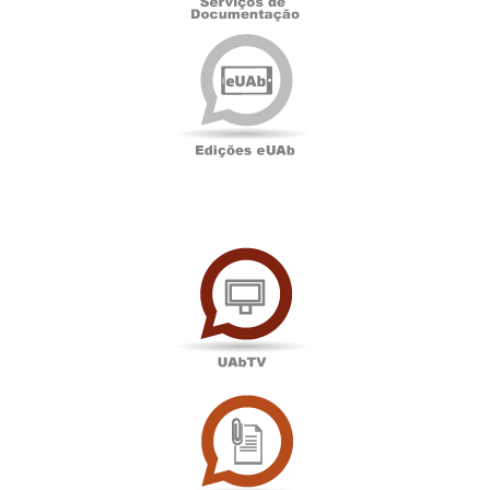
Edições
eUAb
UAbTV
Sala
de
Imprensa