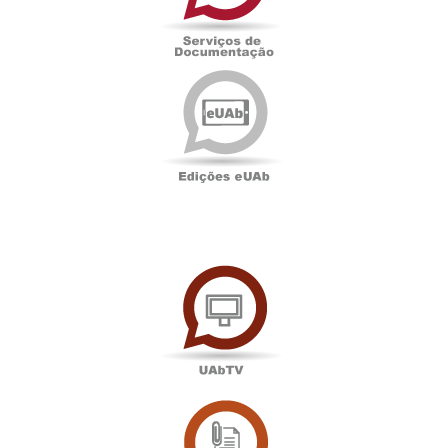
Edições
eUAb
UAbTV
Sala
de
Imprensa