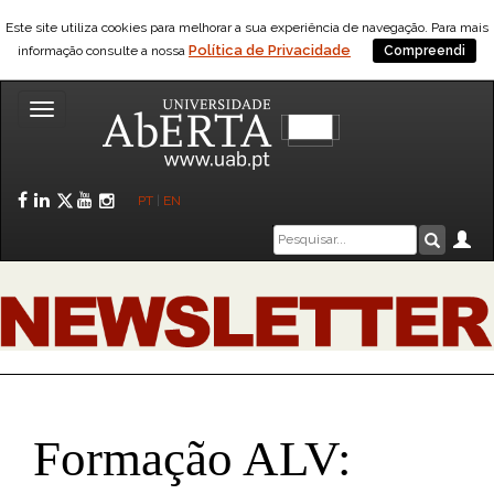
Este site utiliza cookies para melhorar a sua experiência de navegação. Para mais
Política de Privacidade
informação consulte a nossa
Compreendi
Toggle
navigation
Facebook
LinkedIn
Twitter
YouTube
Instagram
PT
|
EN
Caixa
Ár
Pesquis
de
pesquisa
Formação ALV: