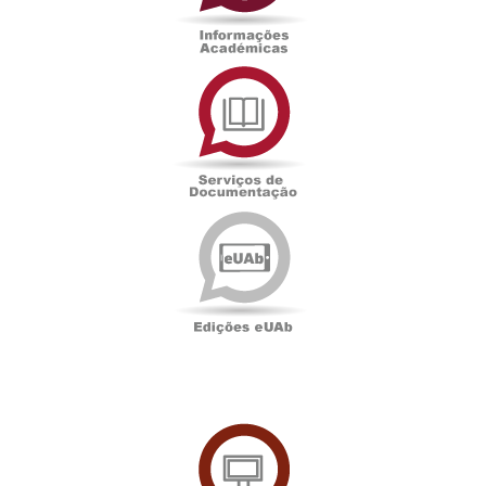
Serviços
de
Documentação
Edições
eUAb
UAbTV