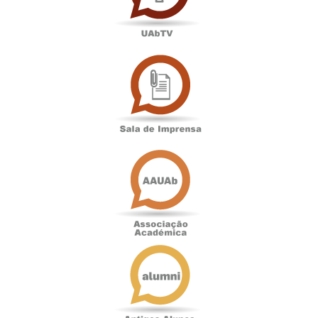
Sala
de
Imprensa
Associação
Académica
Antigos
Alunos