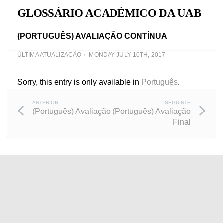
GLOSSÁRIO ACADÉMICO DA UAB
(PORTUGUÊS) AVALIAÇÃO CONTÍNUA
ÚLTIMA ATUALIZAÇÃO
MONDAY JULY 10TH, 2017
Sorry, this entry is only available in
Português
.
Post
ANTERIOR
SEGUINTE
(Português) Avaliação
(Português) Avaliação
Final
navigation