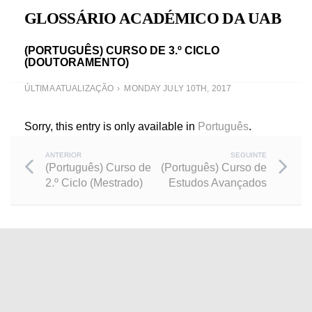
GLOSSÁRIO ACADÉMICO DA UAB
(PORTUGUÊS) CURSO DE 3.º CICLO
(DOUTORAMENTO)
ÚLTIMA ATUALIZAÇÃO
MONDAY JULY 10TH, 2017
Sorry, this entry is only available in
Português
.
Post
ANTERIOR
SEGUINTE
(Português) Curso de
(Português) Curso de
2.º Ciclo (Mestrado)
Estudos Avançados
navigation