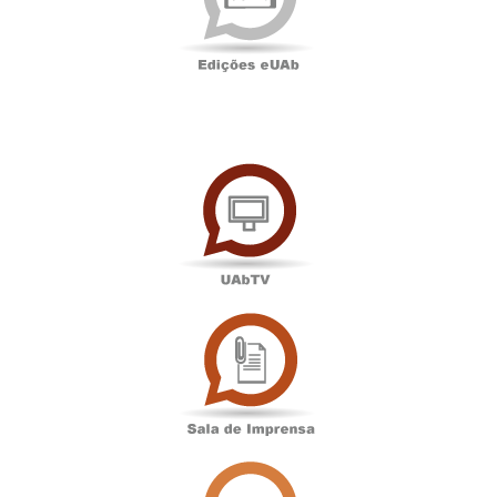
UAbTV
Sala
de
Imprensa
Associação
Académica