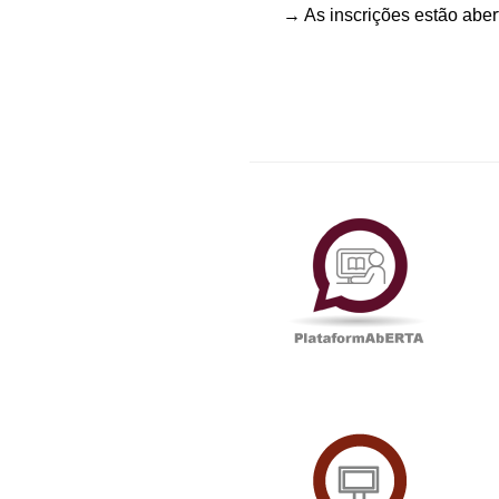
→ As inscrições estão aber
Plataf
UAbTV