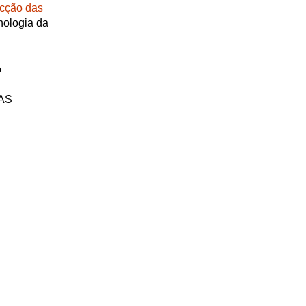
ecção das
nologia da
o
AAS