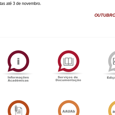
tas até 3 de novembro.
OUTUBRO 
ormAberta
Informações
Serviços
Académicas
de
Documentaçã
Sala
Associação
de
Académica
Imprensa