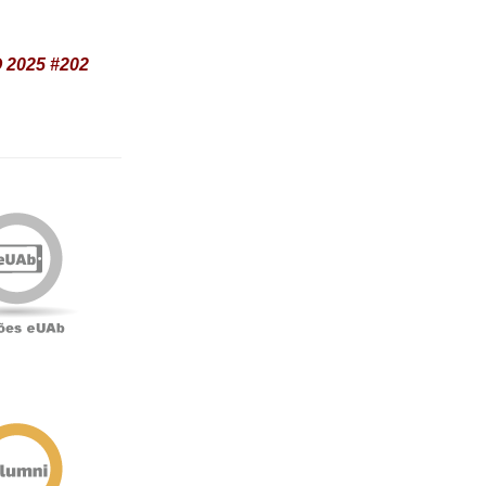
2025 #202
Edições
eUAb
o
Antigos
Alunos