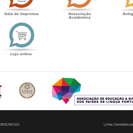
t
Loja
online
DENÚNCIAS
Linha Candidatura