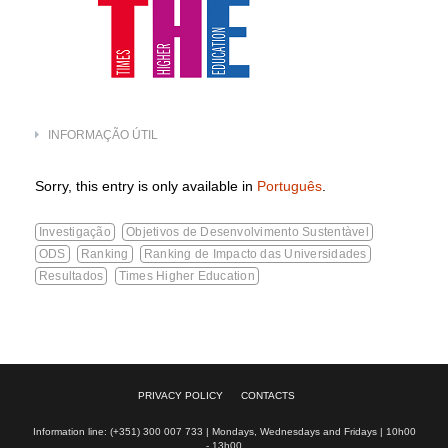
INFORMAÇÃO ÚTIL
Sorry, this entry is only available in
Português
.
Investigação
Objetivos de Desenvolvimento Sustentàvel
ODS
Ranking
Ranking de Impacto das Universidades
Resultados
Times Higher Education
PRIVACY POLICY
CONTACTS
Information line: (+351) 300 007 733 | Mondays, Wednesdays and Fridays | 10h00
- 13h00